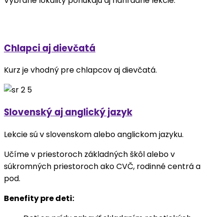
Vybrané lokality ponúkajú aj náhradné lekcie.
Chlapci aj dievčatá
Kurz je vhodný pre chlapcov aj dievčatá.
Slovenský aj anglický jazyk
Lekcie sú v slovenskom alebo anglickom jazyku.
Učíme v priestoroch základných škôl alebo v
súkromných priestoroch ako CVČ, rodinné centrá a
pod.
Benefity pre deti: