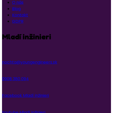
O nás
Blog
Kontakt
GDPR
Mladí inžinieri
nochta@youngengineers.sk
0908 380 094
Facebook Mladí inžinieri
Youtube Mladí inžinieri