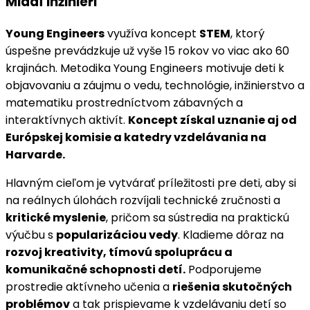
Mladí inžinieri
Young Engineers
využíva koncept
STEM
, ktorý
úspešne prevádzkuje už vyše 15 rokov vo viac ako 60
krajinách. Metodika Young Engineers motivuje deti k
objavovaniu a záujmu o vedu, technológie, inžinierstvo a
matematiku prostredníctvom zábavných a
interaktívnych aktivít.
Koncept získal uznanie aj od
Európskej komisie a katedry vzdelávania na
Harvarde.
Hlavným cieľom je vytvárať príležitosti pre deti, aby si
na reálnych úlohách rozvíjali technické zručnosti a
kritické myslenie
, pričom sa sústredia na praktickú
výučbu s
popularizáciou vedy
. Kladieme dôraz na
rozvoj kreativity, tímovú spoluprácu a
komunikačné schopnosti detí.
Podporujeme
prostredie aktívneho učenia a
riešenia skutočných
problémov
a tak prispievame k vzdelávaniu detí so