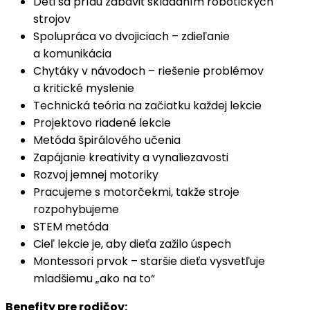
Deti sa prídu zabaviť skladaním robotických
strojov
Spolupráca vo dvojiciach – zdieľanie
a komunikácia
Chytáky v návodoch – riešenie problémov
a kritické myslenie
Technická teória na začiatku každej lekcie
Projektovo riadené lekcie
Metóda špirálového učenia
Zapájanie kreativity a vynaliezavosti
Rozvoj jemnej motoriky
Pracujeme s motorčekmi, takže stroje
rozpohybujeme
STEM metóda
Cieľ lekcie je, aby dieťa zažilo úspech
Montessori prvok – staršie dieťa vysvetľuje
mladšiemu „ako na to“
Benefity pre rodičov: